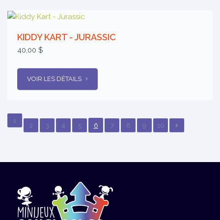
KIDDY KART - JURASSIC
40,00 $
VOIR LES DÉTAILS
1
2
3
4
5
6
7
8
9
10