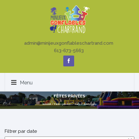
admin@minijeuxgonflableschartrand.com
613-673-5663
Menu
FÊTES PRIVÉES
Accueil
/
Fêtes privées
/
Karts
/
Kiddy karts
Filtrer par date