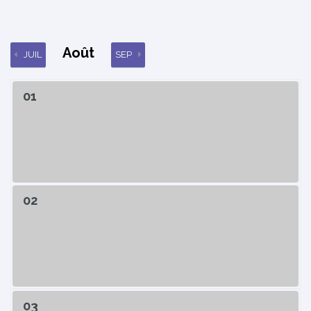
Août
JUIL
SEP
01
02
03