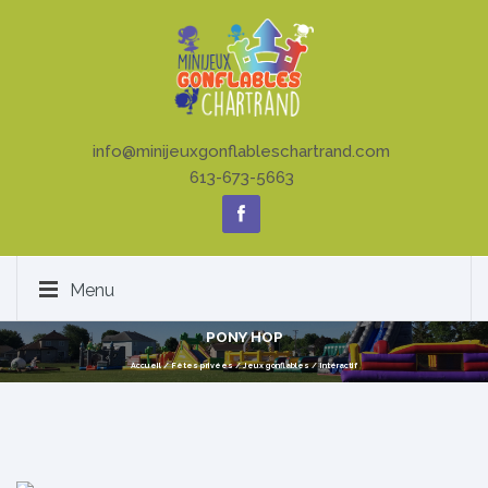
info@minijeuxgonflableschartrand.com
613-673-5663
Menu
PONY HOP
Accueil
/
Fêtes privées
/
Jeux gonflables
/
Intéractif