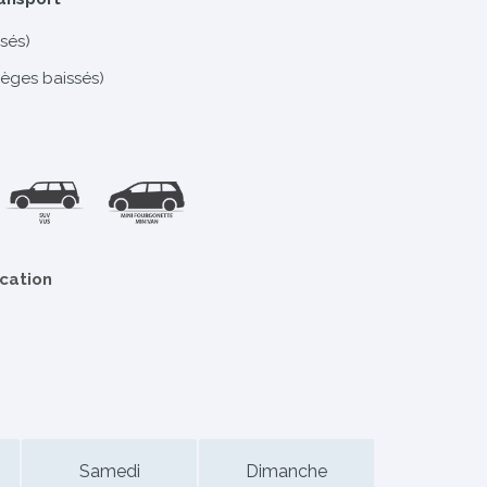
sés)
ièges baissés)
ocation
Samedi
Dimanche