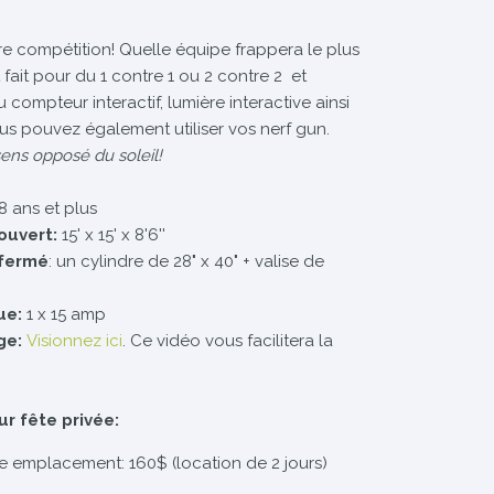
ire compétition! Quelle équipe frappera le plus
 fait pour du 1 contre 1 ou 2 contre 2 et
compteur interactif, lumière interactive ainsi
Vous pouvez également utiliser vos nerf gun.
 sens opposé du soleil!
8 ans et plus
ouvert:
15' x 15' x 8'6''
 fermé
: un cylindre de 28" x 40" + valise de
ue:
1 x 15 amp
ge:
Visionnez ici
. Ce vidéo vous facilitera la
ur fête privée:
re emplacement: 160$ (location de 2 jours)