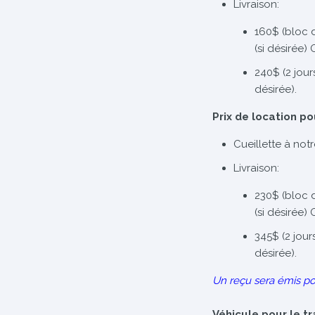
Livraison:
160$ (bloc 
(si désirée)
240$ (2 jour
désirée).
Prix de location po
Cueillette à not
Livraison:
230$ (bloc 
(si désirée)
345$ (2 jour
désirée).
Un reçu sera émis po
Véhicule pour le t