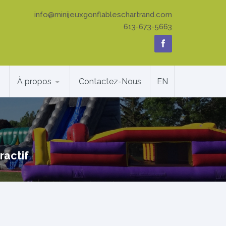
info@minijeuxgonflableschartrand.com
613-673-5663
À propos
Contactez-Nous
EN
ractif