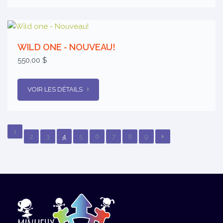
WILD ONE - NOUVEAU!
550,00 $
VOIR LES DÉTAILS
1
2
3
4
5
6
7
8
9