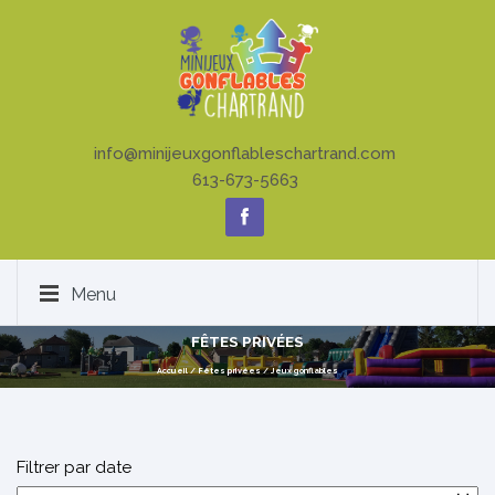
info@minijeuxgonflableschartrand.com
613-673-5663
Menu
FÊTES PRIVÉES
Accueil
/
Fêtes privées
/
Jeux gonflables
Filtrer par date