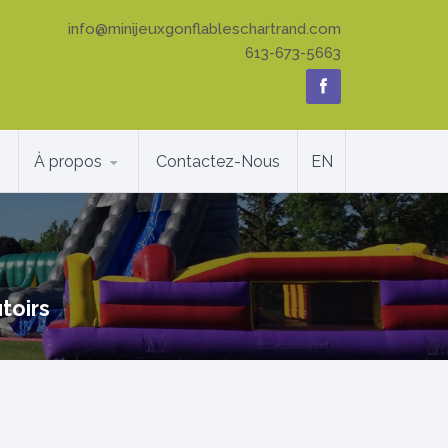
info@minijeuxgonflableschartrand.com
613-673-5663
À propos
Contactez-Nous
EN
toirs