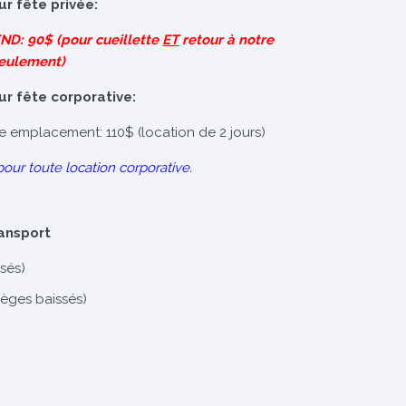
ur fête privée:
D: 90$ (pour cueillette
ET
retour à notre
eulement)
ur fête corporative:
re emplacement: 110$ (location de 2 jours)
pour toute location corporative.
ransport
sés)
ièges baissés)