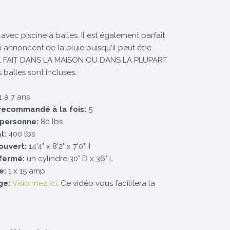
 avec piscine à balles. Il est également parfait
i annoncent de la pluie puisqu'il peut être
ur. IL FAIT DANS LA MAISON OU DANS LA PLUPART
balles sont incluses.
1 à 7 ans
recommandé à la fois:
5
 personne:
80 lbs
l:
400 lbs
ouvert:
14'4" x 8'2" x 7'0"H
fermé:
un cylindre 30" D x 36" L
e:
1 x 15 amp
ge:
Visionnez ici
. Ce vidéo vous facilitera la