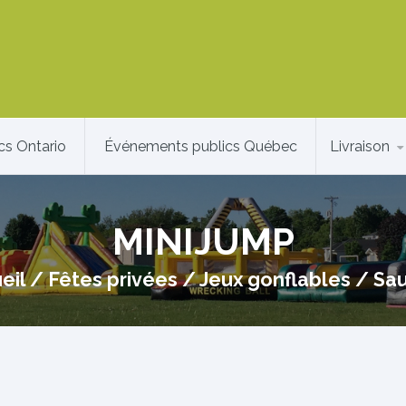
cs Ontario
Événements publics Québec
Livraison
MINIJUMP
eil
/
Fêtes privées
/
Jeux gonflables
/
Sau