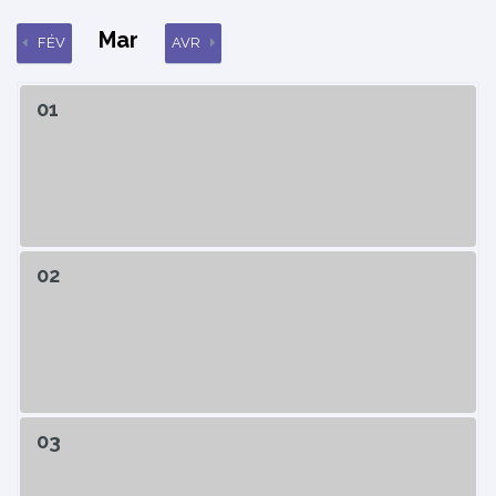
Mar
FÉV
AVR
01
02
03