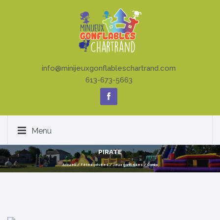
info@minijeuxgonflableschartrand.com
613-673-5663
Menu
PIRATE
Accueil
/
Fêtes privées
/
Jeux gonflables
/
Combo