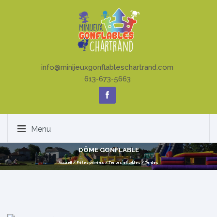
info@minijeuxgonflableschartrand.com
613-673-5663
Menu
DÔME GONFLABLE
Accueil
/
Fêtes privées
/
Tentes et tables
/
Tentes