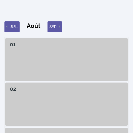
Août
JUIL
SEP
01
02