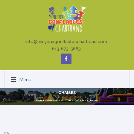
info@minijeuxgonflableschartrand.com
613-673-5663
Menu
CHAISES
Accueil
/
Fêtes privées
/
Tentes et tables
/
Chaises