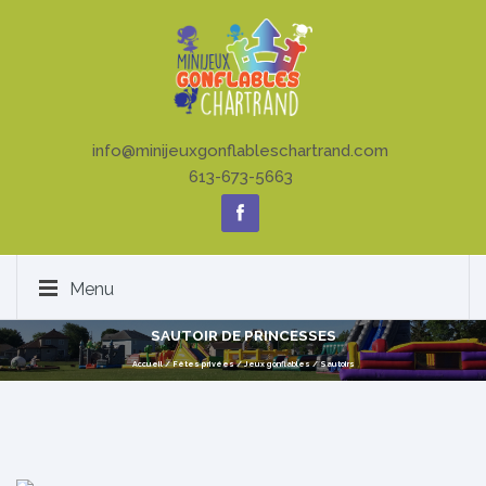
info@minijeuxgonflableschartrand.com
613-673-5663
Menu
SAUTOIR DE PRINCESSES
Accueil
/
Fêtes privées
/
Jeux gonflables
/
Sautoirs