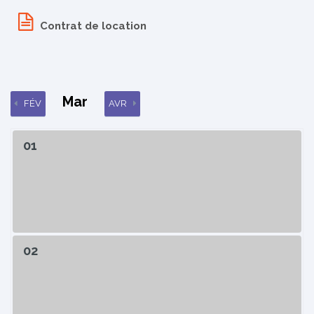
Contrat de location
Mar
FÉV
AVR
01
02