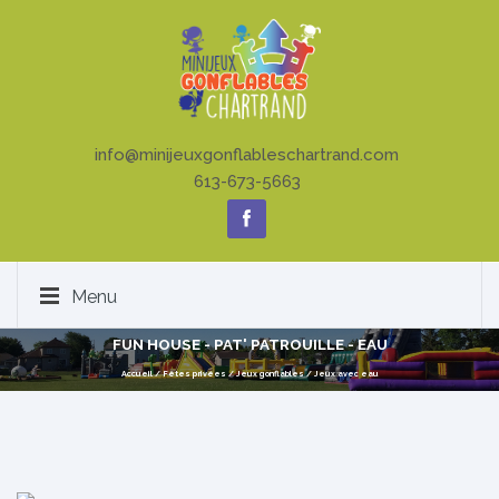
info@minijeuxgonflableschartrand.com
613-673-5663
Menu
FUN HOUSE - PAT' PATROUILLE - EAU
Accueil
/
Fêtes privées
/
Jeux gonflables
/
Jeux avec eau