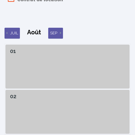
Août
JUIL
SEP
01
02