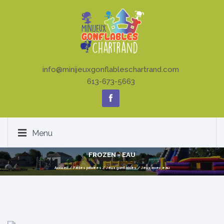
info@minijeuxgonflableschartrand.com
613-673-5663
Menu
FROZEN - EAU
Accueil
/
Fêtes privées
/
Jeux gonflables
/
Jeux avec eau