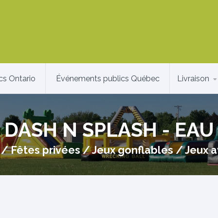
cs Ontario
Événements publics Québec
Livraison
DASH N SPLASH - EAU
/
Fêtes privées
/
Jeux gonflables
/
Jeux 