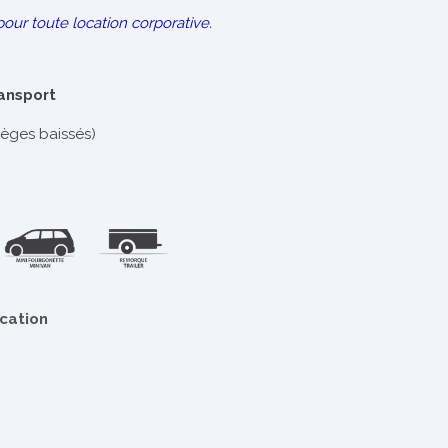
pour toute location corporative.
ransport
ièges baissés)
ocation