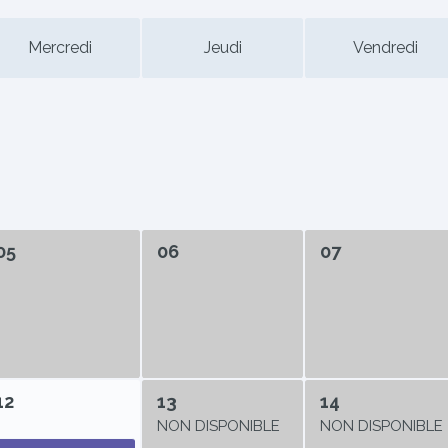
Mercredi
Jeudi
Vendredi
05
06
07
12
13
14
NON DISPONIBLE
NON DISPONIBLE