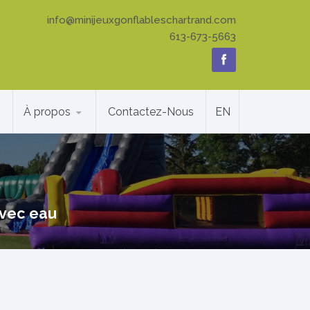
info@minijeuxgonflableschartrand.com
613-673-5663
À propos
Contactez-Nous
EN
avec eau