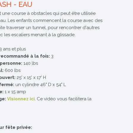
ASH - EAU
 une course à obstacles qui peut être utilisée
eau. Les enfants commencent la course avec des
te traverser un tunnel, pour rencontrer d'autres
ec les escaliers menant à la glissade.
3 ans et plus
recommandé à la fois:
3
 personne:
140 lbs
l:
600 lbs
ouvert:
25' x 15' x 17' H
fermé:
un cylindre 46" D x 54" L
e:
1 x 15 amp
ge:
Visionnez ici
. Ce vidéo vous facilitera la
ur fête privée: