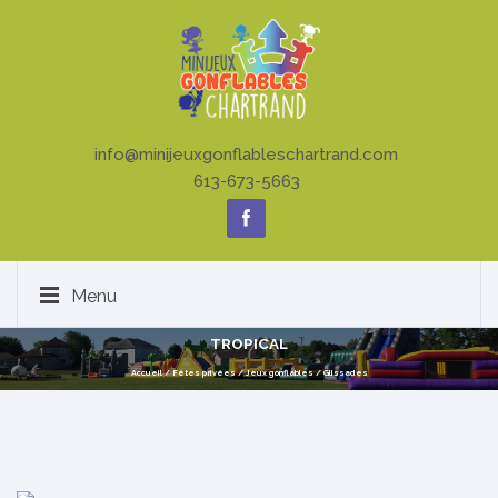
info@minijeuxgonflableschartrand.com
613-673-5663
Menu
TROPICAL
Accueil
/
Fêtes privées
/
Jeux gonflables
/
Glissades