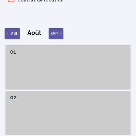
Août
JUIL
SEP
01
02