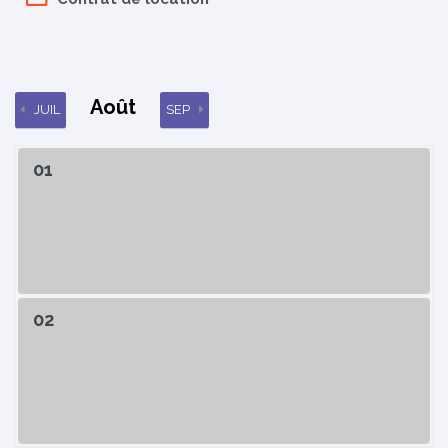
Août
JUIL
SEP
01
02