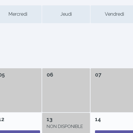
Mercredi
Jeudi
Vendredi
05
06
07
12
13
14
NON DISPONIBLE