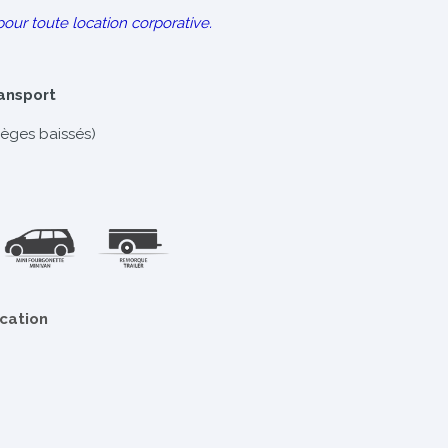
pour toute location corporative.
ransport
ièges baissés)
ocation