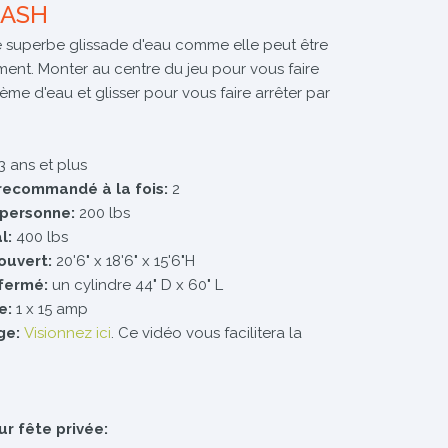
LASH
ne superbe glissade d'eau comme elle peut être
ment. Monter au centre du jeu pour vous faire
ème d'eau et glisser pour vous faire arrêter par
3 ans et plus
recommandé à la fois:
2
 personne:
200 lbs
l:
400 lbs
ouvert:
20'6" x 18'6" x 15'6"H
fermé:
un cylindre 44" D x 60" L
e:
1 x 15 amp
ge:
Visionnez ici
. Ce vidéo vous facilitera la
ur fête privée: