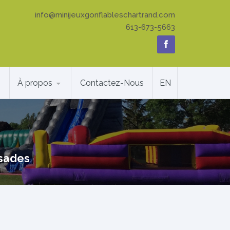
info@minijeuxgonflableschartrand.com
613-673-5663
À propos
Contactez-Nous
EN
ssades