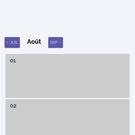
Août
JUIL
SEP
01
02