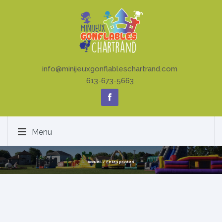
info@minijeuxgonflableschartrand.com
613-673-5663
Menu
Accueil
/
Fêtes privées