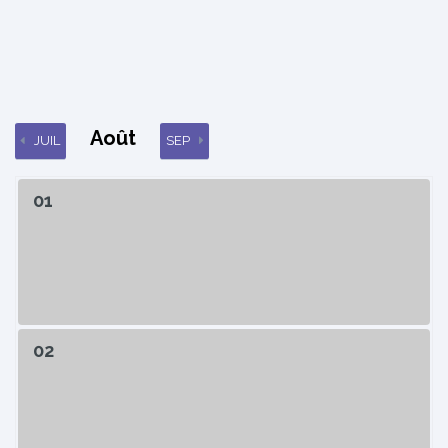
Août
JUIL
SEP
01
02