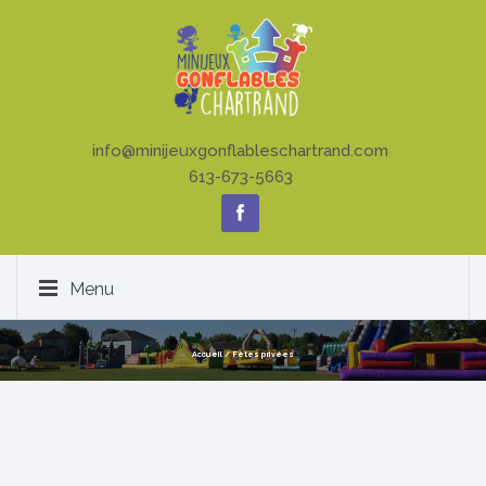
info@minijeuxgonflableschartrand.com
613-673-5663
Menu
Accueil
/
Fêtes privées