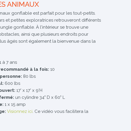
ES ANIMAUX
ux gonflable est parfait pour les tout-petits.
rs et petites exploratrices retrouveront différents
ungle gonflable. À l'intérieur se trouve une
obstacles, ainsi que plusieurs endroits pour
plus âgés sont également la bienvenue dans la
1 à 7 ans
recommandé à la fois:
10
 personne:
80 lbs
l:
600 lbs
ouvert:
17' x 17' x 9'H
fermé:
un cylindre 34" D x 60" L
e:
1 x 15 amp
ge:
Visionnez ici
. Ce vidéo vous facilitera la