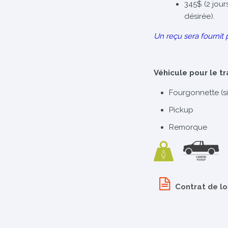
345$ (2 jour
désirée).
Un reçu sera fournit 
Véhicule pour le t
Fourgonnette (s
Pickup
Remorque
Contrat de l