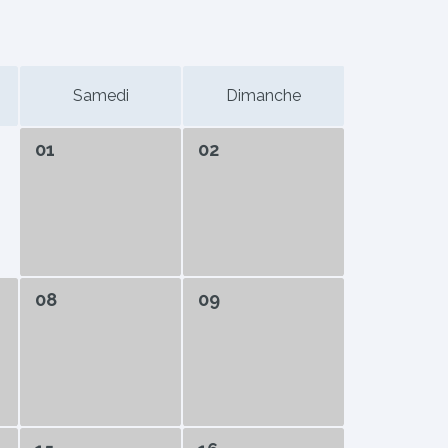
Samedi
Dimanche
01
02
08
09