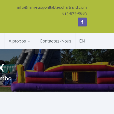
info@minijeuxgonflableschartrand.com
613-673-5663
À propos
Contactez-Nous
EN
X
mbo