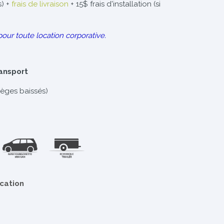
s) +
frais de livraison
+ 15$ frais d'installation (si
pour toute location corporative.
ransport
ièges baissés)
ocation