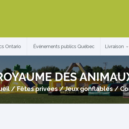
cs Ontario
Événements publics Québec
Livraison
ROYAUME DES ANIMAU
eil
/
Fêtes privées
/
Jeux gonflables
/
Co