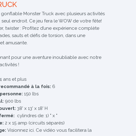
RUCK
gonflable Monster Truck avec plusieurs activités
seul endroit. Ce jeu fera le WOW de votre fête!
ter, twister : Profitez d’une expérience complète
ades, sauts et défis de torsion, dans une
et amusante.
nant pour une aventure inoubliable avec notre
ctivités !
 4 ans et plus
recommandé à la fois:
6
 personne:
150 lbs
l:
900 lbs
ouvert:
38' x 13' x 18' H
fermé:
cylindres de: 1) " x "
e:
2 x 15 amp (circuits séparés)
ge:
Visionnez ici. Ce vidéo vous facilitera la