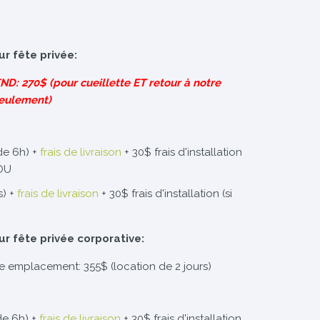
ur fête privée:
: 270$ (pour cueillette ET retour à notre
eulement)
de 6h) +
frais de livraison
+ 30$ frais d'installation
 OU
s) +
frais de livraison
+ 30$ frais d'installation (si
ur fête privée corporative:
re emplacement: 355$ (location de 2 jours)
de 6h) +
frais de livraison
+ 30$ frais d'installation