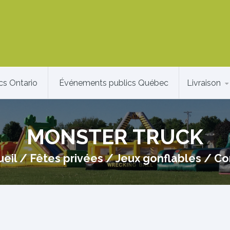
cs Ontario
Événements publics Québec
Livraison
MONSTER TRUCK
eil
/
Fêtes privées
/
Jeux gonflables
/
Co