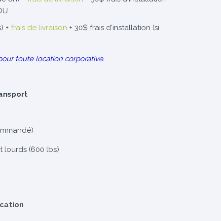
 OU
s) +
frais de livraison
+ 30$ frais d'installation (si
pour toute location corporative.
ransport
ommandé)
st lourds (600 lbs)
ocation