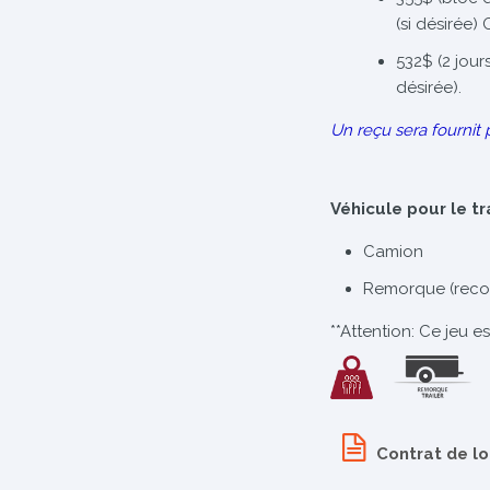
(si désirée)
532$ (2 jour
désirée).
Un reçu sera fournit 
Véhicule pour le t
Camion
Remorque (rec
**Attention: Ce jeu e
Contrat de l