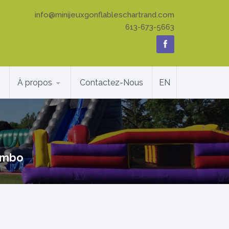
info@minijeuxgonflableschartrand.com
613-673-5663
À propos
Contactez-Nous
EN
mbo