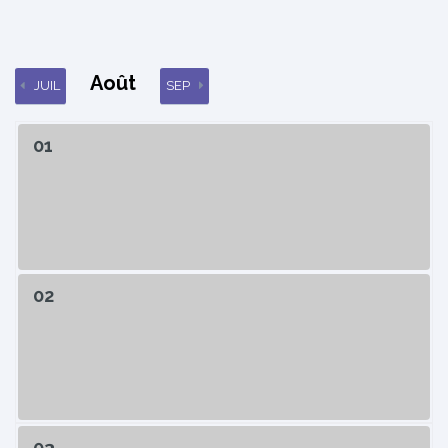
Août
JUIL
SEP
01
02
03