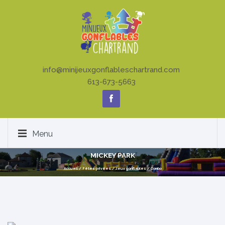
info@minijeuxgonflableschartrand.com
613-673-5663
Menu
MICKEY PARK
Accueil
/
Fêtes privées
/
Jeux gonflables
/
Combo