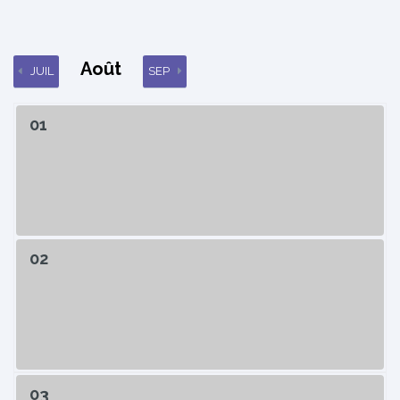
Août
JUIL
SEP
01
02
03