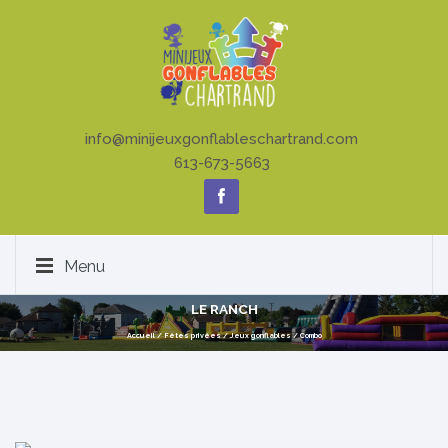
info@minijeuxgonflableschartrand.com
613-673-5663
Menu
LE RANCH
Accueil
/
Fêtes privées
/
Jeux gonflables
/
Combo