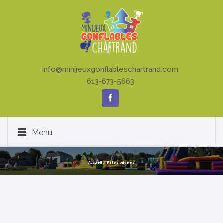
info@minijeuxgonflableschartrand.com
613-673-5663
Menu
Accueil
/
Fêtes privées