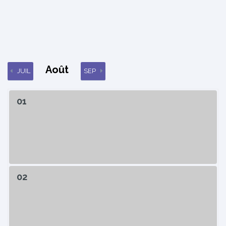
Août
JUIL
SEP
01
02