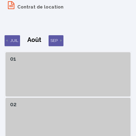
Contrat de location
Août
JUIL
SEP
01
02