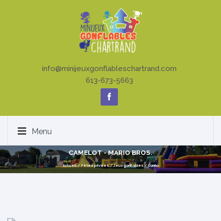
info@minijeuxgonflableschartrand.com
613-673-5663
Menu
CAMELOT - MARIO BROS.
Accueil
/
Fêtes privées
/
Jeux gonflables
/
Combo