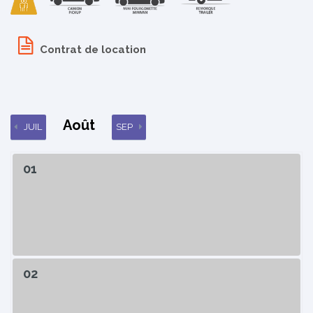
Contrat de location
Août
JUIL
SEP
01
02