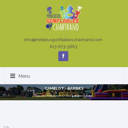
info@minijeuxgonflableschartrand.com
613-673-5663
Menu
CAMELOT - BARBIES
Accueil
/
Fêtes privées
/
Jeux gonflables
/
Combo