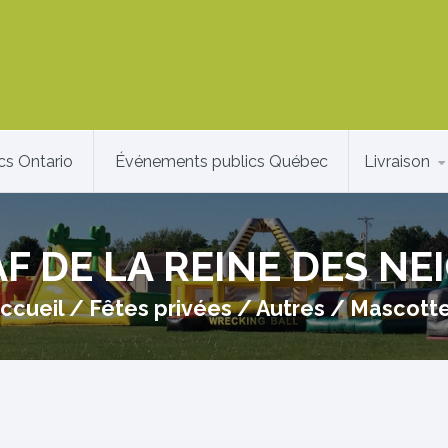
cs Ontario
Événements publics Québec
Livraison
F DE LA REINE DES NE
ccueil
/
Fêtes privées
/
Autres
/
Mascott