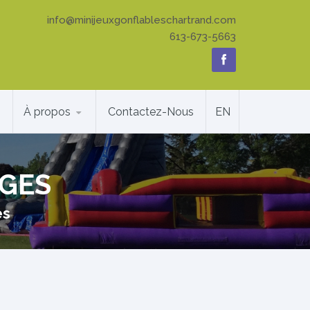
info@minijeuxgonflableschartrand.com
613-673-5663
À propos
Contactez-Nous
EN
IGES
es