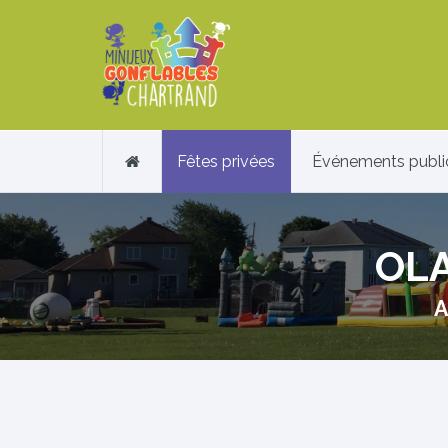
Fêtes privées
Événements publi
OLA
A