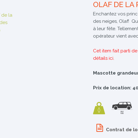
OLAF DE LA 
Enchantez vos princ
des neiges, Olaf! Que
à leur fête. Tellement
opérateur vient ave
Cet item fait parti d
détails ici
.
Mascotte grandeur
Prix de location: 4
Contrat de l