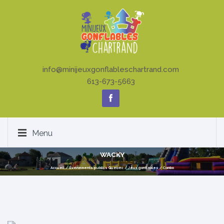
info@minijeuxgonflableschartrand.com
613-673-5663
Menu
WACKY
Accueil
/
Événements publics Québec
/
Jeux gonflables
/
Combo