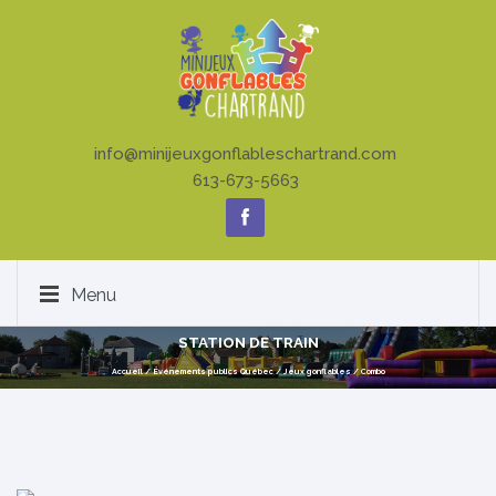
info@minijeuxgonflableschartrand.com
613-673-5663
Menu
STATION DE TRAIN
Accueil
/
Événements publics Québec
/
Jeux gonflables
/
Combo