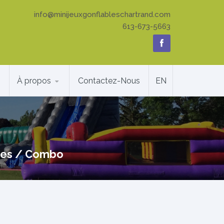
info@minijeuxgonflableschartrand.com
613-673-5663
À propos
Contactez-Nous
EN
les
/
Combo