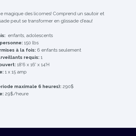
e magique des licornes! Comprend un sautoir et
ssade peut se transformer en glissade d'eau!
mis:
enfants, adolescents
 personne:
150 lbs
mises à la fois:
6 enfants seulement
veillants requis:
1
ouvert:
18'6 x 16' x 14'H
e:
1 x 15 amp
période maximale 6 heures):
290$
le:
29$/heure