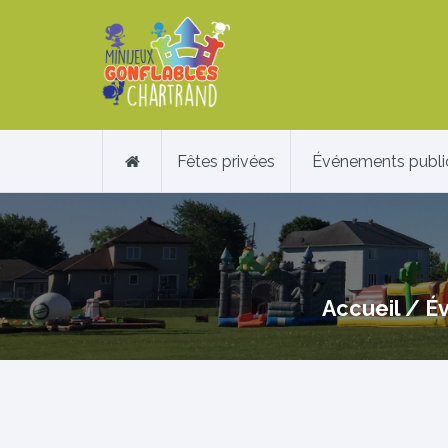
Fêtes privées
Événements publi
Accueil
/
É