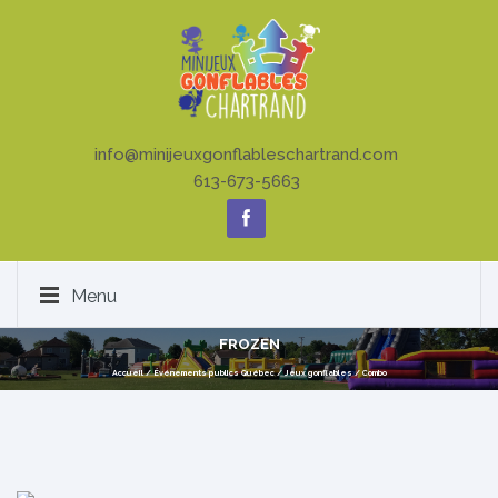
info@minijeuxgonflableschartrand.com
613-673-5663
Menu
FROZEN
Accueil
/
Événements publics Québec
/
Jeux gonflables
/
Combo