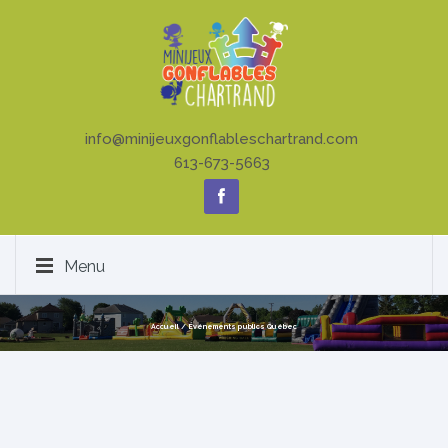
info@minijeuxgonflableschartrand.com
613-673-5663
Menu
Accueil
/
Événements publics Québec