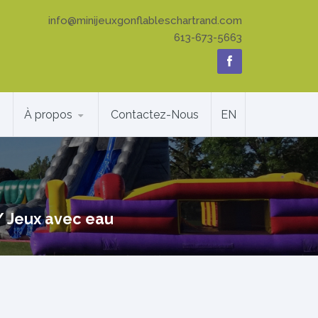
info@minijeuxgonflableschartrand.com
613-673-5663
À propos
Contactez-Nous
EN
/
Jeux avec eau