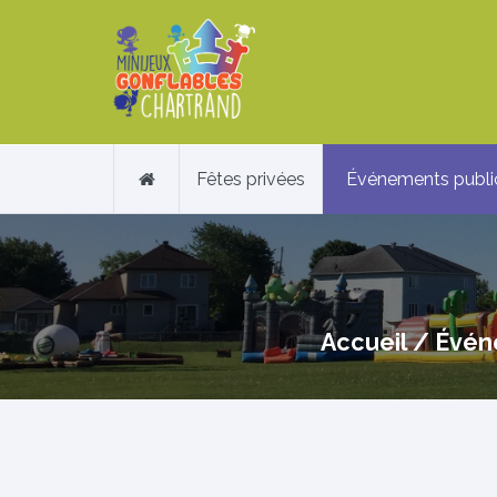
Fêtes privées
Événements publi
Accueil
/
Évén