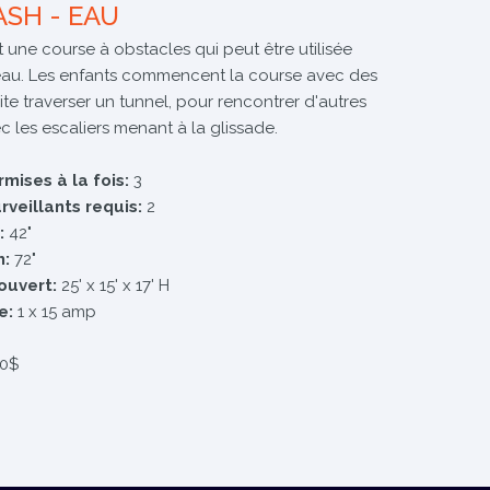
ASH - EAU
 une course à obstacles qui peut être utilisée
eau. Les enfants commencent la course avec des
te traverser un tunnel, pour rencontrer d'autres
ec les escaliers menant à la glissade.
mises à la fois:
3
veillants requis:
2
:
42"
m:
72"
ouvert:
25' x 15' x 17' H
e:
1 x 15 amp
00$