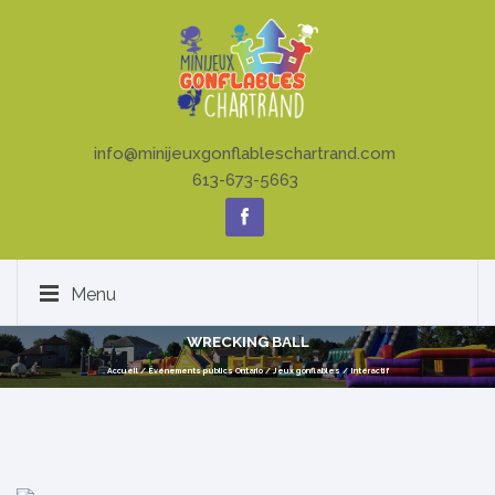
info@minijeuxgonflableschartrand.com
613-673-5663
Menu
WRECKING BALL
Accueil
/
Événements publics Ontario
/
Jeux gonflables
/
Intéractif