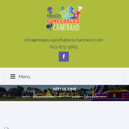
info@minijeuxgonflableschartrand.com
613-673-5663
Menu
DÉFI ULTIME
Accueil
/
Événements publics Ontario
/
Jeux gonflables
/
Course à obstacles