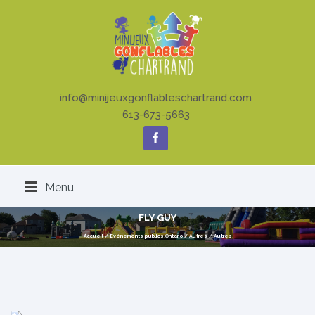
info@minijeuxgonflableschartrand.com
613-673-5663
Menu
FLY GUY
Accueil
/
Événements publics Ontario
/
Autres
/
Autres