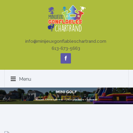
info@minijeuxgonflableschartrand.com
613-673-5663
Menu
MINI GOLF
Accueil
/
Fêtes privées
/
Jeux gonflables
/
Intéractif