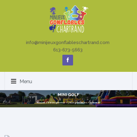
info@minijeuxgonflableschartrand.com
613-673-5663
Menu
MINI GOLF
Accueil
/
Fêtes privées
/
Jeux gonflables
/
Intéractif