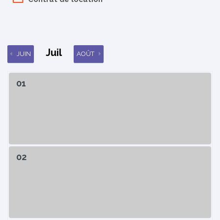
Juil
JUIN
AOÛT
01
02