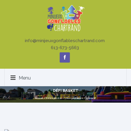
info@minijeuxgonflableschartrand.com
613-673-5663
Menu
DÉFI BASKET
Accueil
/
Fêtes privées
/
Jeux gonflables
/
Intéractif