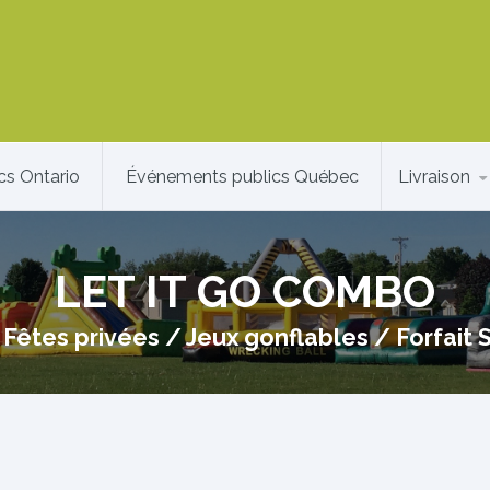
cs Ontario
Événements publics Québec
Livraison
LET IT GO COMBO
/
Fêtes privées
/
Jeux gonflables
/
Forfait 