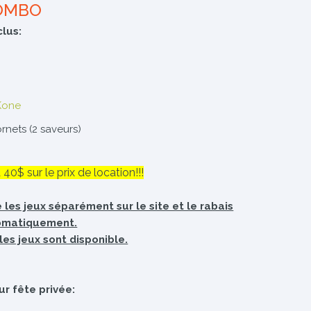
COMBO
clus:
Kone
rnets (2 saveurs)
0$ sur le prix de location!!!
les jeux séparément sur le site et le rabais
omatiquement.
les jeux sont disponible.
ur fête privée: