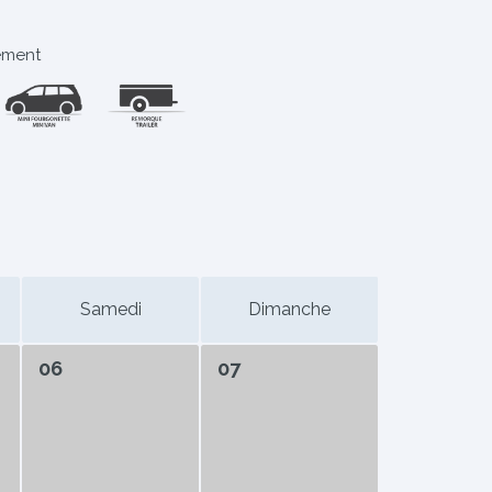
ement
Samedi
Dimanche
06
07