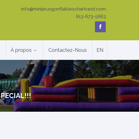
info@minijeuxgonflableschartrand.com
613-673-5663
À propos
Contactez-Nous
EN
SPECIAL!!!