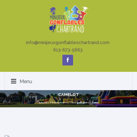
info@minijeuxgonflableschartrand.com
613-673-5663
Menu
CAMELOT
Accueil
/
Fêtes privées
/
Jeux gonflables
/
Combo