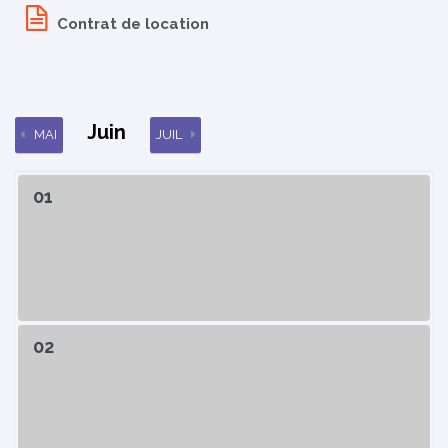
Contrat de location
Juin
MAI
JUIL
01
02